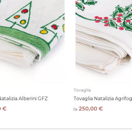
Iscriviti alla nostra newsletter per ricevere il
10% di sconto sul tuo primo ordine!
ISCRIVITI ORA
Tovaglia
atalizia Alberini GFZ
Tovaglia Natalizia Agrifog
0 €
250,00 €
Da