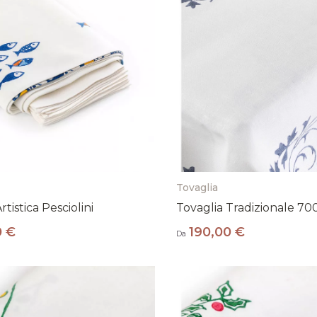
Tovaglia
rtistica Pesciolini
Tovaglia Tradizionale 70
0 €
190,00 €
Da
Resta al passo con la tradizion