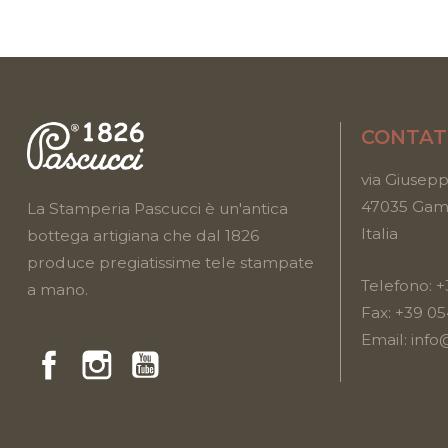
CONTAT
via Giusepp
47035 Gamb
La Stamperia Pascucci è un'antica
Italia
bottega artigiana che dal 1826
produce pregiatissime tele stampate
Telefono:
+
a mano.
Fax: +39 0
Email:
info
Facebook
Instragram
YouTube