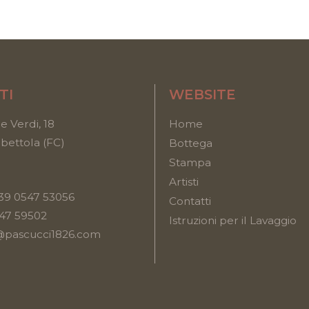
TI
WEBSITE
e Verdi, 18
Home
ettola (FC)
Bottega
Stampa
Artisti
39 0547 53056
Contatti
547 59502
Istruzioni per il Lavaggio
@pascucci1826.com