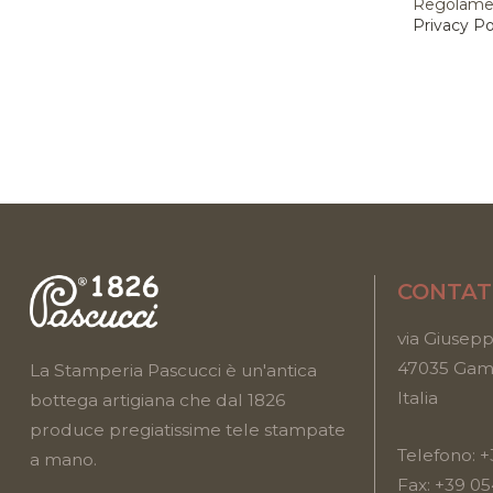
Regolame
Privacy Po
CONTAT
via Giusepp
47035 Gamb
La Stamperia Pascucci è un'antica
Italia
bottega artigiana che dal 1826
produce pregiatissime tele stampate
Telefono:
+
a mano.
Fax: +39 0