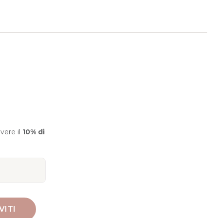
evere il
10% di