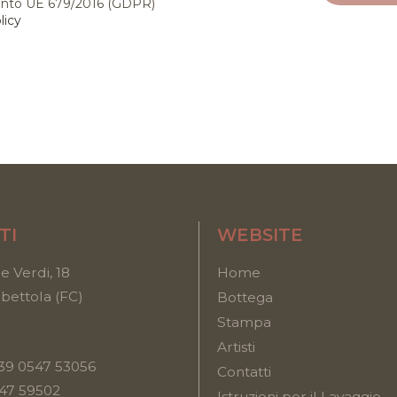
nto UE 679/2016 (GDPR)
licy
TI
WEBSITE
e Verdi, 18
Home
ettola (FC)
Bottega
Stampa
Artisti
39 0547 53056
Contatti
547 59502
Istruzioni per il Lavaggio